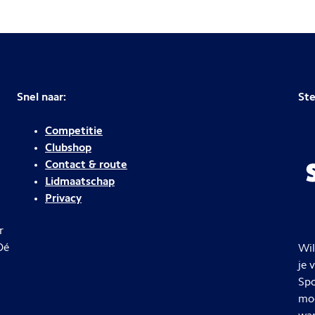
Snel naar:
Ste
Competitie
Clubshop
Contact & route
Lidmaatschap
Privacy
r
Dé
Wil
je 
Spo
moe